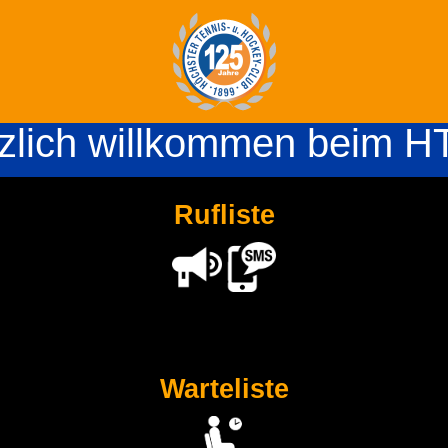
zlich willkommen beim 
Rufliste
Warteliste