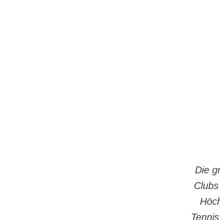
Die g
Clubs 
Höch
Tennis