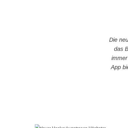
Die neu
das B
immer 
App bi