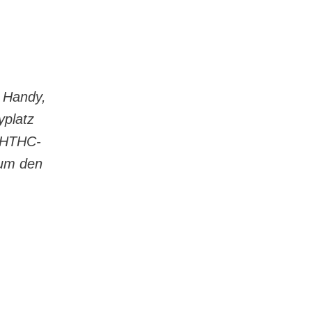
n Handy,
yplatz
e HTHC-
 um den