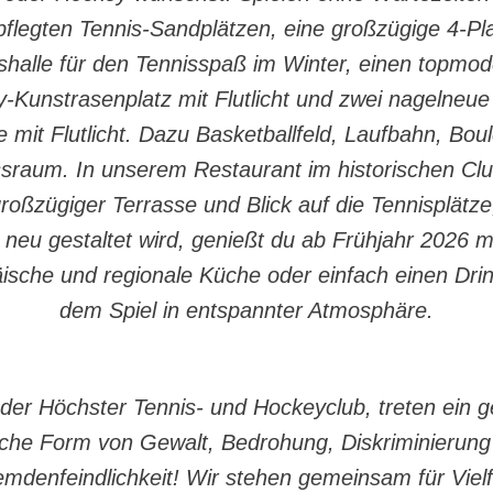
pflegten Tennis-Sandplätzen, eine großzügige 4-Pla
shalle für den Tennisspaß im Winter, einen topmo
-Kunstrasenplatz mit Flutlicht und zwei nagelneue
e mit Flutlicht. Dazu Basketballfeld, Laufbahn, Bou
ssraum. In unserem Restaurant im historischen Cl
großzügiger Terrasse und Blick auf die Tennisplätze
 neu gestaltet wird, genießt du ab Frühjahr 2026 
ische und regionale Küche oder einfach einen Dri
dem Spiel in entspannter Atmosphäre.
 der Höchster Tennis- und Hockeyclub, treten ein 
liche Form von Gewalt, Bedrohung, Diskriminierung
emdenfeindlichkeit! Wir stehen gemeinsam für Vielfa