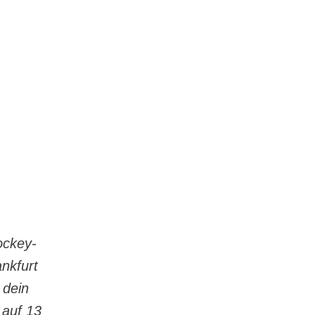
ockey-
ankfurt
 dein
 auf 13