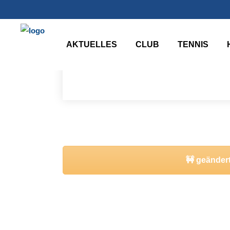
Über uns
Kennenlernen, Anfahrt und Kontakt
AKTUELLES
CLUB
TENNIS
Mehr erfahren
🚧 geänder