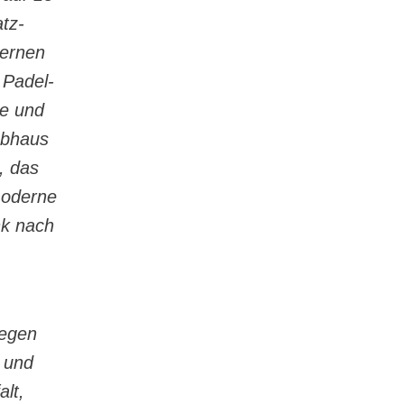
tz-
dernen
 Padel-
le und
ubhaus
, das
moderne
nk nach
gegen
 und
lt,