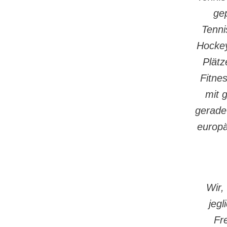
ge
Tenni
Hockey
Plätz
Fitne
mit 
gerade
europä
Wir,
jeg
Fr